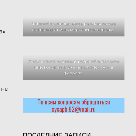
Фильм Кит-убийца: когда райская лагуна
превращается в смертельную ловушку.
а»
Фильм Свист: жуткая история об ацтекском
свистке смерти Эхекачитли покажут в
феврале.
 не
По всем вопросам обращаться
cyxapb.82@mail.ru
ПОСЛЕДНИЕ ЗАПИСИ