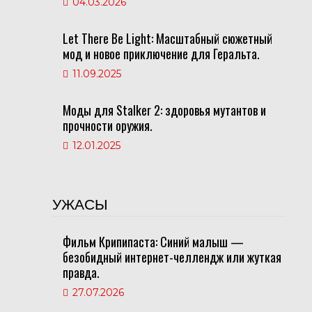
04.03.2026
Let There Be Light: Масштабный сюжетный
мод и новое приключение для Геральта.
11.09.2025
Моды для Stalker 2: здоровья мутантов и
прочности оружия.
12.01.2025
УЖАСЫ
Фильм Крипипаста: Синий малыш —
безобидный интернет-челлендж или жуткая
правда.
27.07.2026