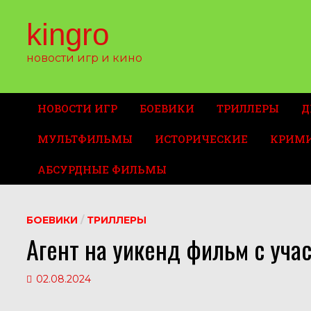
Перейти
к
kingro
содержимому
новости игр и кино
НОВОСТИ ИГР
БОЕВИКИ
ТРИЛЛЕРЫ
Д
МУЛЬТФИЛЬМЫ
ИСТОРИЧЕСКИЕ
КРИМ
АБСУРДНЫЕ ФИЛЬМЫ
БОЕВИКИ
/
ТРИЛЛЕРЫ
Агент на уикенд фильм с уч
02.08.2024