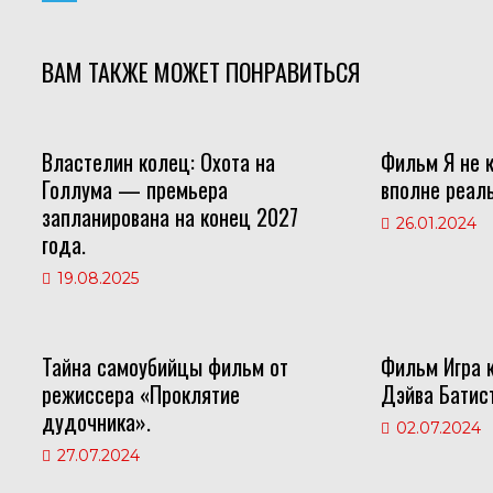
k
a
i
T
l
t
n
e
ВАМ ТАКЖЕ МОЖЕТ ПОНРАВИТЬСЯ
a
s
t
l
s
A
e
e
Властелин колец: Охота на
Фильм Я не 
s
p
r
g
Голлума — премьера
вполне реаль
n
p
e
r
запланирована на конец 2027
26.01.2024
i
s
a
года.
k
t
m
19.08.2025
i
Тайна самоубийцы фильм от
Фильм Игра 
режиссера «Проклятие
Дэйва Батист
дудочника».
02.07.2024
27.07.2024