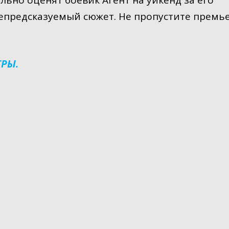
ьно оценят боевик Агент на уикенд за его
епредсказуемый сюжет. Не пропустите премь
ГРЫ.