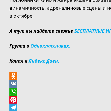
Поклонники кино и жанра экшена обязател
динамичность, адреналиновые сцены и н
в октябре.
А тут вы найдете свежие
БЕСПЛАТНЫЕ И
Группа в
Одноклассниках.
Канал в
Яндекс Дзен.
O
d
V
n
K
W
o
h
P