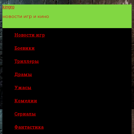
Перейти
kingro
к
новости игр и кино
содержимому
Новости игр
Боевики
Триллеры
Драмы
Ужасы
Комедии
Сериалы
Фантастика