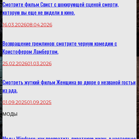
Смотрите фильм Свист с шокирующей сценой смерти,
которую вы еще не видели в кино.
16.03.2026
08.04.2026
Возвращение гремлинов: смотрите черную комедию с
Кристофером Ламбертом.
25.02.2026
01.03.2026
Смотреть жуткий фильм Женщина во дворе о незваной гостьи
из ада.
01.09.2025
01.09.2025
МОДЫ
Моды Windrose: как превратить пиратскую жизнь в настоящее