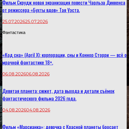
Фильм Скрудж новая экранизация повести Чарльза Диккенса
от режиссера «Бухты вдов» Тая Уэста.
25.07.2026
25.07.2026
Фантастика
«Код сна» (April X): корпорации, сны и Коннор Сторри — всё о
мрачной фантастике 18+.
06.08.2026
06.08.2026
Девятая планета: сюжет, дата выхода и детали съёмок
фантастического фильма 2026 года.
04.08.2026
04.08.2026
Фильм «Марсианка»: девочка с Красной планеты бросает