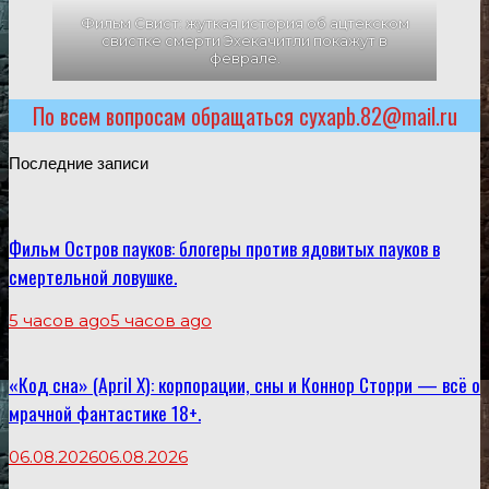
Фильм Свист: жуткая история об ацтекском
свистке смерти Эхекачитли покажут в
феврале.
По всем вопросам обращаться cyxapb.82@mail.ru
Последние записи
Фильм Остров пауков: блогеры против ядовитых пауков в
смертельной ловушке.
5 часов ago
5 часов ago
«Код сна» (April X): корпорации, сны и Коннор Сторри — всё о
мрачной фантастике 18+.
06.08.2026
06.08.2026