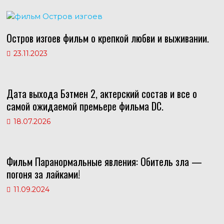
i
s
a
k
t
m
i
Остров изгоев фильм о крепкой любви и выживании.
23.11.2023
Дата выхода Бэтмен 2, актерский состав и все о
самой ожидаемой премьере фильма DC.
18.07.2026
Фильм Паранормальные явления: Обитель зла —
погоня за лайками!
11.09.2024