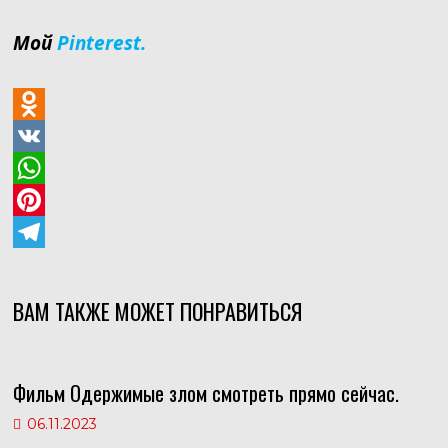
Мой
Pinterest.
O
d
V
n
K
W
o
h
P
k
a
i
T
l
t
n
e
ВАМ ТАКЖЕ МОЖЕТ ПОНРАВИТЬСЯ
a
s
t
l
s
A
e
e
Фильм Одержимые злом смотреть прямо сейчас.
s
p
r
g
n
p
e
r
06.11.2023