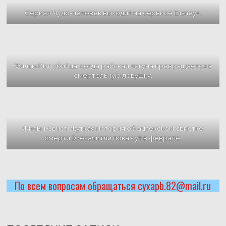
Сериал Чудо-человек выходит на сервисе Disney+.
Фильм Кит-убийца: когда райская лагуна превращается в
смертельную ловушку.
Фильм Свист: жуткая история об ацтекском свистке
смерти Эхекачитли покажут в феврале.
По всем вопросам обращаться cyxapb.82@mail.ru