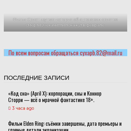
Фильм Свист: жуткая история об ацтекском свистке
смерти Эхекачитли покажут в феврале.
По всем вопросам обращаться cyxapb.82@mail.ru
ПОСЛЕДНИЕ ЗАПИСИ
«Код сна» (April X): корпорации, сны и Коннор
Сторри — всё о мрачной фантастике 18+.
3 часа ago
Фильм Elden Ring: съёмки завершены, дата премьеры и
главные детали экранизации.