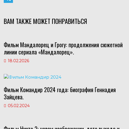
k
a
i
T
l
t
n
e
ВАМ ТАКЖЕ МОЖЕТ ПОНРАВИТЬСЯ
a
s
t
l
s
A
e
e
Фильм Мандалорец и Грогу: продолжения сюжетной
s
p
r
g
линии сериала «Мандалорец».
n
p
e
r
18.02.2026
i
s
a
k
t
m
i
Фильм Командир 2024 года: биография Геннадия
Зайцева.
05.02.2024
Фильм Никто 2: новом изображении, дата выхода и