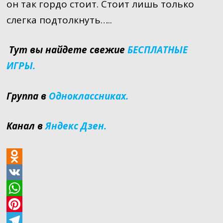
он так гордо стоит. Стоит лишь только
слегка подтолкнуть…..
Тут вы найдете свежие
БЕСПЛАТНЫЕ
ИГРЫ.
Группа в
Одноклассниках.
Канал в
Яндекс Дзен.
O
d
V
n
K
W
o
h
P