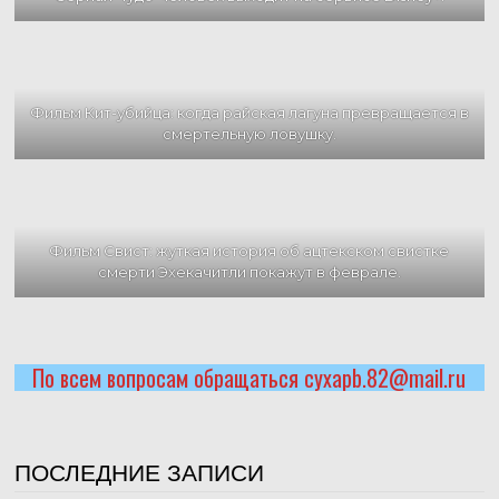
Фильм Кит-убийца: когда райская лагуна превращается в
смертельную ловушку.
Фильм Свист: жуткая история об ацтекском свистке
смерти Эхекачитли покажут в феврале.
По всем вопросам обращаться cyxapb.82@mail.ru
ПОСЛЕДНИЕ ЗАПИСИ