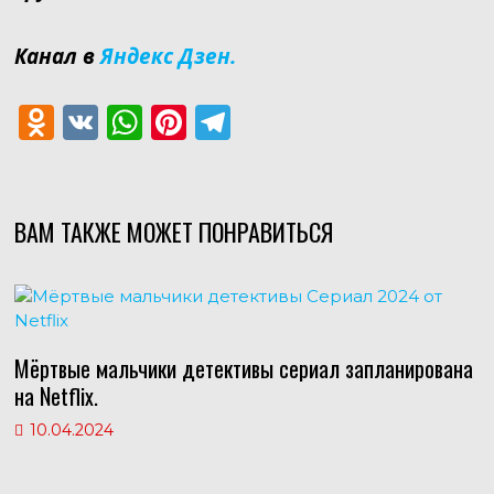
Канал в
Яндекс Дзен.
O
V
W
Pi
T
d
K
h
nt
el
n
at
er
e
o
s
e
gr
ВАМ ТАКЖЕ МОЖЕТ ПОНРАВИТЬСЯ
kl
A
st
a
as
p
m
s
p
ni
Мёртвые мальчики детективы сериал запланирована
на Netflix.
ki
10.04.2024