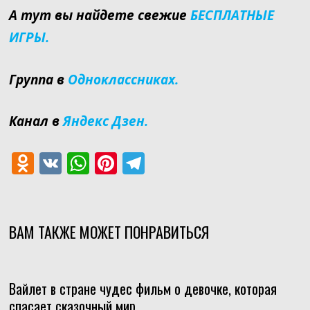
А тут вы найдете свежие
БЕСПЛАТНЫЕ
ИГРЫ.
Группа в
Одноклассниках.
Канал в
Яндекс Дзен.
O
V
W
Pi
T
d
K
h
nt
el
n
at
er
e
o
s
e
gr
ВАМ ТАКЖЕ МОЖЕТ ПОНРАВИТЬСЯ
kl
A
st
a
as
p
m
Вайлет в стране чудес фильм о девочке, которая
s
p
спасает сказочный мир.