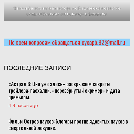
Фильм Свист: жуткая история об ацтекском свистке
смерти Эхекачитли покажут в феврале.
По всем вопросам обращаться cyxapb.82@mail.ru
ПОСЛЕДНИЕ ЗАПИСИ
«Астрал 6: Они уже здесь» раскрываем секреты
трейлера: пасхалки, «перевёрнутый скример» и дата
премьеры.
9 часов ago
Фильм Остров пауков: блогеры против ядовитых пауков в
смертельной ловушке.