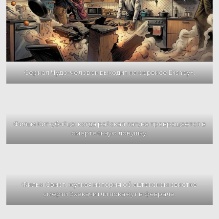
Сериал Чудо-человек выходит на сервисе Disney+.
Фильм Кит-убийца: когда райская лагуна превращается в
смертельную ловушку.
Фильм Свист: жуткая история об ацтекском свистке
смерти Эхекачитли покажут в феврале.