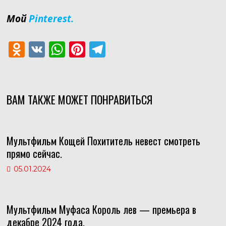
Мой
Pinterest.
O
V
W
Pi
T
d
K
h
nt
el
n
at
er
e
o
s
e
gr
ВАМ ТАКЖЕ МОЖЕТ ПОНРАВИТЬСЯ
kl
A
st
a
as
p
m
Мультфильм Кощей Похититель невест смотреть
s
p
прямо сейчас.
ni
05.01.2024
ki
Мультфильм Муфаса Король лев — премьера в
декабре 2024 года.