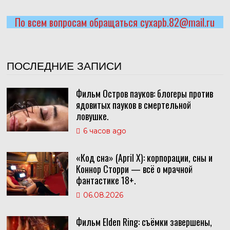
По всем вопросам обращаться cyxapb.82@mail.ru
ПОСЛЕДНИЕ ЗАПИСИ
Фильм Остров пауков: блогеры против
ядовитых пауков в смертельной
ловушке.
6 часов ago
«Код сна» (April X): корпорации, сны и
Коннор Сторри — всё о мрачной
фантастике 18+.
06.08.2026
Фильм Elden Ring: съёмки завершены,