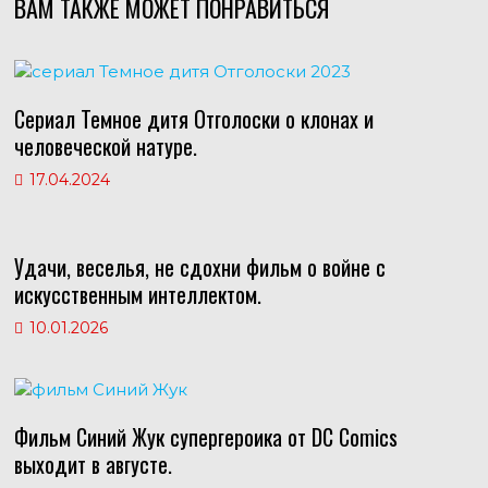
ВАМ ТАКЖЕ МОЖЕТ ПОНРАВИТЬСЯ
a
s
t
l
s
A
e
e
s
p
r
g
Сериал Темное дитя Отголоски о клонах и
n
p
e
r
человеческой натуре.
i
s
a
17.04.2024
k
t
m
i
Удачи, веселья, не сдохни фильм о войне с
искусственным интеллектом.
10.01.2026
Фильм Синий Жук супергероика от DC Comics
выходит в августе.