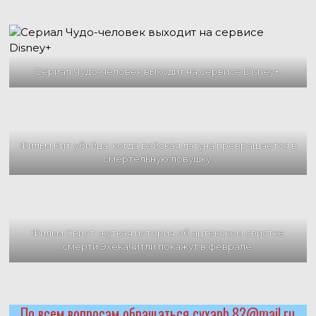
Сериал Чудо-человек выходит на сервисе Disney+.
Фильм Кит-убийца: когда райская лагуна превращается в
смертельную ловушку.
Фильм Свист: жуткая история об ацтекском свистке
смерти Эхекачитли покажут в феврале.
По всем вопросам обращаться cyxapb.82@mail.ru