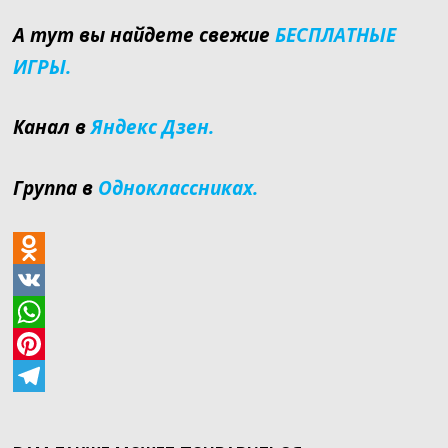
А тут вы найдете свежие
БЕСПЛАТНЫЕ
ИГРЫ.
Канал в
Яндекс Дзен.
Группа в
Одноклассниках.
O
d
V
n
K
W
o
h
P
k
a
i
T
l
t
n
e