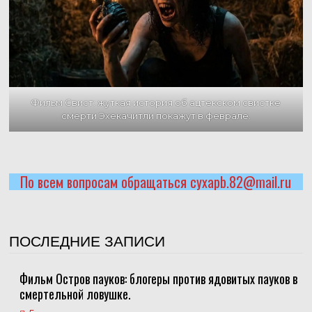
Фильм Свист: жуткая история об ацтекском свистке
смерти Эхекачитли покажут в феврале.
По всем вопросам обращаться cyxapb.82@mail.ru
ПОСЛЕДНИЕ ЗАПИСИ
Фильм Остров пауков: блогеры против ядовитых пауков в
смертельной ловушке.