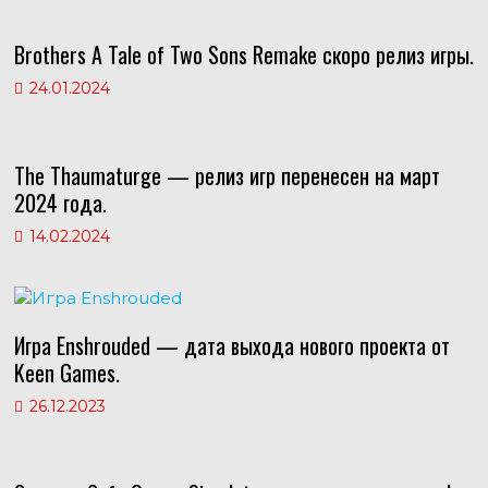
as
p
m
Brothers A Tale of Two Sons Remake скоро релиз игры.
s
p
ni
24.01.2024
ki
The Thaumaturge — релиз игр перенесен на март
2024 года.
14.02.2024
Игра Enshrouded — дата выхода нового проекта от
Keen Games.
26.12.2023