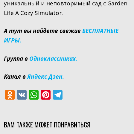
уникальный и неповторимый сад с Garden
Life A Cozy Simulator.
А тут вы найдете свежие
БЕСПЛАТНЫЕ
ИГРЫ.
Группа в
Одноклассниках.
Канал в
Яндекс Дзен.
O
V
W
Pi
T
d
K
h
nt
el
n
at
er
e
o
s
e
gr
ВАМ ТАКЖЕ МОЖЕТ ПОНРАВИТЬСЯ
kl
A
st
a