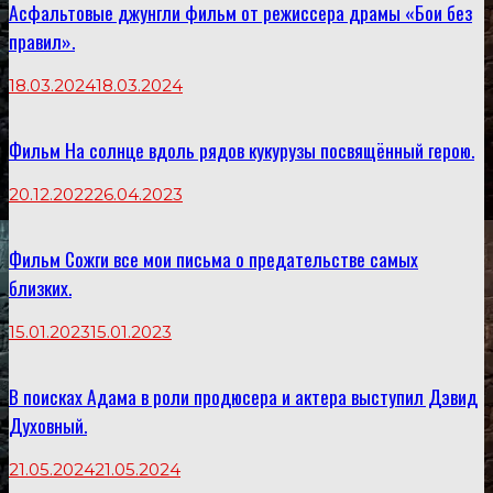
Асфальтовые джунгли фильм от режиссера драмы «Бои без
правил».
18.03.2024
18.03.2024
Фильм На солнце вдоль рядов кукурузы посвящённый герою.
20.12.2022
26.04.2023
Фильм Сожги все мои письма о предательстве самых
близких.
15.01.2023
15.01.2023
В поисках Адама в роли продюсера и актера выступил Дэвид
Духовный.
21.05.2024
21.05.2024