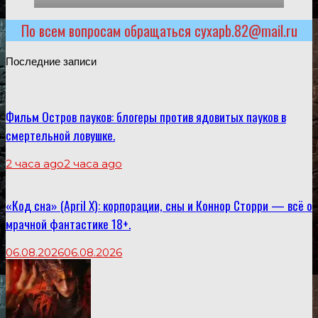
По всем вопросам обращаться cyxapb.82@mail.ru
Последние записи
Фильм Остров пауков: блогеры против ядовитых пауков в
смертельной ловушке.
2 часа ago
2 часа ago
«Код сна» (April X): корпорации, сны и Коннор Сторри — всё о
мрачной фантастике 18+.
06.08.2026
06.08.2026