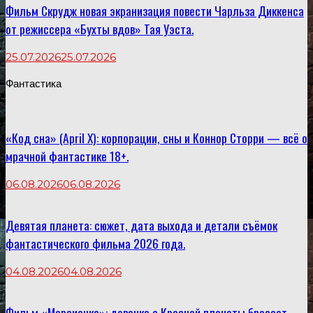
Фильм Скрудж новая экранизация повести Чарльза Диккенса
от режиссера «Бухты вдов» Тая Уэста.
25.07.2026
25.07.2026
Фантастика
«Код сна» (April X): корпорации, сны и Коннор Сторри — всё о
мрачной фантастике 18+.
06.08.2026
06.08.2026
Девятая планета: сюжет, дата выхода и детали съёмок
фантастического фильма 2026 года.
04.08.2026
04.08.2026
Фильм «Марсианка»: девочка с Красной планеты бросает