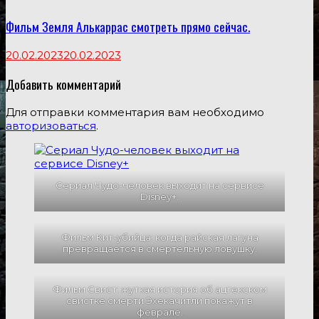
Фильм Земля Алькаррас смотреть прямо сейчас.
20.02.2023
20.02.2023
Добавить комментарий
Для отправки комментария вам необходимо
авторизоваться
.
Сериал Чудо-человек выходит на сервисе
Disney+.
Фильм Кит-убийца: когда райская лагуна
превращается в смертельную ловушку.
Фильм Свист: жуткая история об ацтекском
свистке смерти Эхекачитли покажут в
феврале.