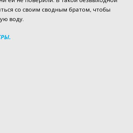
они ей не поверили. В такой безвыходной
ться со своим сводным братом, чтобы
ую воду.
ГРЫ.