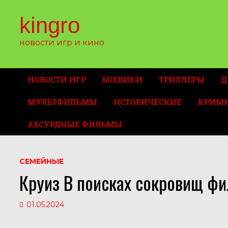
Перейти
к
kingro
содержимому
новости игр и кино
НОВОСТИ ИГР
БОЕВИКИ
ТРИЛЛЕРЫ
Д
МУЛЬТФИЛЬМЫ
ИСТОРИЧЕСКИЕ
КРИМ
АБСУРДНЫЕ ФИЛЬМЫ
СЕМЕЙНЫЕ
Круиз В поисках сокровищ фи
01.05.2024