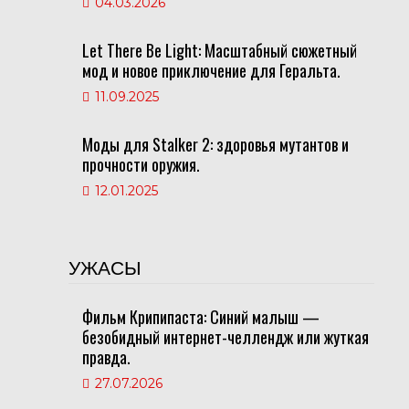
04.03.2026
Let There Be Light: Масштабный сюжетный
мод и новое приключение для Геральта.
11.09.2025
Моды для Stalker 2: здоровья мутантов и
прочности оружия.
12.01.2025
УЖАСЫ
Фильм Крипипаста: Синий малыш —
безобидный интернет-челлендж или жуткая
правда.
27.07.2026