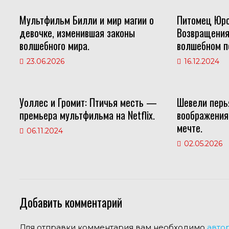
as
p
m
Мультфильм Билли и мир магии о
Питомец Юрс
s
p
девочке, изменившая законы
Возвращения
ni
волшебного мира.
волшебном п
ki
23.06.2026
16.12.2024
Уоллес и Громит: Птичья месть —
Шевели перья
премьера мультфильма на Netflix.
воображения 
мечте.
06.11.2024
02.05.2026
Добавить комментарий
Для отправки комментария вам необходимо
авто