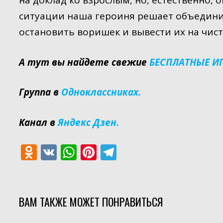
на доклад ко взрослым, но, естественно, 
ситуации наша героиня решает объедини
остановить воришек и вывести их на чист
А тут вы найдете свежие
БЕСПЛАТНЫЕ И
Группа в
Одноклассниках.
Канал в
Яндекс Дзен.
O
V
W
Pi
T
d
K
h
nt
el
n
at
er
e
o
s
e
gr
ВАМ ТАКЖЕ МОЖЕТ ПОНРАВИТЬСЯ
kl
A
st
a