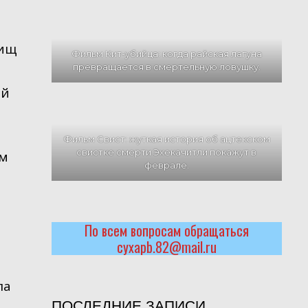
вищ
Фильм Кит-убийца: когда райская лагуна
превращается в смертельную ловушку.
ой
Фильм Свист: жуткая история об ацтекском
свистке смерти Эхекачитли покажут в
ом
феврале.
По всем вопросам обращаться
cyxapb.82@mail.ru
ла
ПОСЛЕДНИЕ ЗАПИСИ