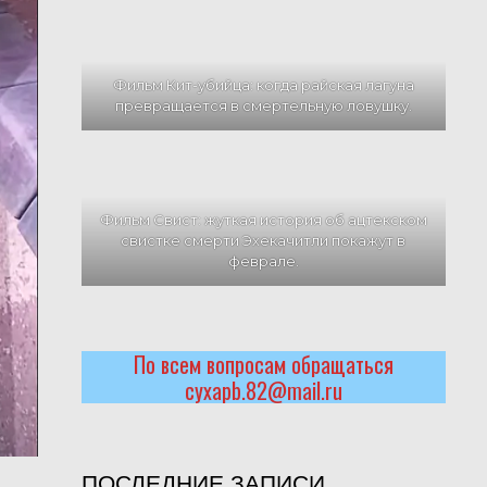
Фильм Кит-убийца: когда райская лагуна
превращается в смертельную ловушку.
Фильм Свист: жуткая история об ацтекском
свистке смерти Эхекачитли покажут в
феврале.
По всем вопросам обращаться
cyxapb.82@mail.ru
ПОСЛЕДНИЕ ЗАПИСИ