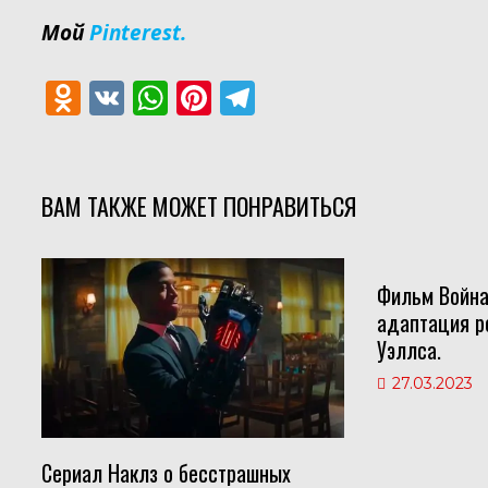
Мой
Pinterest.
O
V
W
Pi
T
d
K
h
nt
el
n
at
er
e
o
s
e
gr
ВАМ ТАКЖЕ МОЖЕТ ПОНРАВИТЬСЯ
kl
A
st
a
as
p
m
Фильм Война
s
p
адаптация р
ni
Уэллса.
ki
27.03.2023
Сериал Наклз о бесстрашных