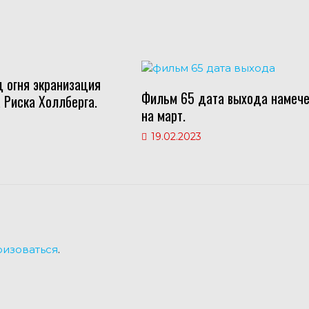
д огня экранизация
Фильм 65 дата выхода намеч
 Риска Холлберга.
на март.
19.02.2023
ризоваться
.