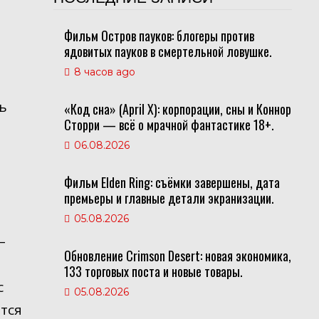
Фильм Остров пауков: блогеры против
ядовитых пауков в смертельной ловушке.
8 часов ago
ть
«Код сна» (April X): корпорации, сны и Коннор
Сторри — всё о мрачной фантастике 18+.
06.08.2026
Фильм Elden Ring: съёмки завершены, дата
премьеры и главные детали экранизации.
05.08.2026
–
Обновление Crimson Desert: новая экономика,
.
133 торговых поста и новые товары.
с
05.08.2026
тся