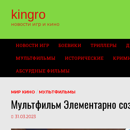
Перейти
к
kingro
содержимому
новости игр и кино
НОВОСТИ ИГР
БОЕВИКИ
ТРИЛЛЕРЫ
Д
МУЛЬТФИЛЬМЫ
ИСТОРИЧЕСКИЕ
КРИМ
АБСУРДНЫЕ ФИЛЬМЫ
МИР КИНО
/
МУЛЬТФИЛЬМЫ
Мультфильм Элементарно созд
31.03.2023