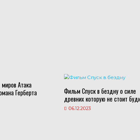
 миров Атака
Фильм Спуск в бездну о силе
омана Герберта
древних которую не стоит буди
06.12.2023