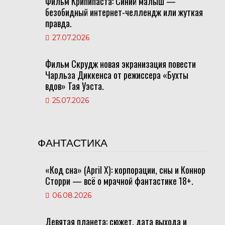
Фильм Крипипаста: Синий малыш —
безобидный интернет-челлендж или жуткая
правда.
27.07.2026
Фильм Скрудж новая экранизация повести
Чарльза Диккенса от режиссера «Бухты
вдов» Тая Уэста.
25.07.2026
ФАНТАСТИКА
«Код сна» (April X): корпорации, сны и Коннор
Сторри — всё о мрачной фантастике 18+.
06.08.2026
Девятая планета: сюжет, дата выхода и