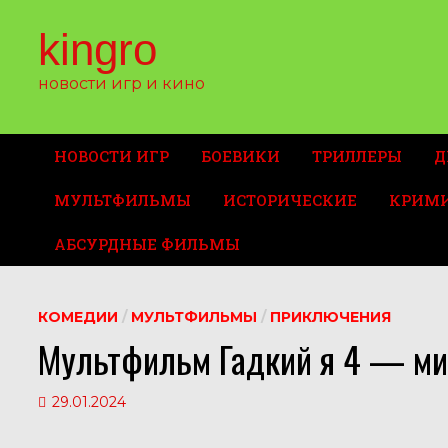
Перейти
к
kingro
содержимому
новости игр и кино
НОВОСТИ ИГР
БОЕВИКИ
ТРИЛЛЕРЫ
Д
МУЛЬТФИЛЬМЫ
ИСТОРИЧЕСКИЕ
КРИМ
АБСУРДНЫЕ ФИЛЬМЫ
КОМЕДИИ
/
МУЛЬТФИЛЬМЫ
/
ПРИКЛЮЧЕНИЯ
Мультфильм Гадкий я 4 — ми
29.01.2024