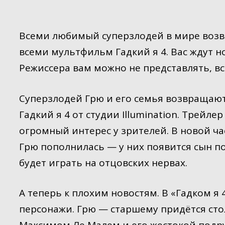
Всеми любимый суперзлодей в мире воз
всеми мультфильм Гадкий я 4. Вас ждут но
Режиссера вам можно не представлять, все
Суперзлодей Грю и его семья возвращаю
Гадкий я 4 от студии Illumination. Трейл
огромный интерес у зрителей. В новой ч
Грю пополнилась — у них появится сын 
будет играть на отцовских нервах.
А теперь к плохим новостям. В «Гадком я
персонажи. Грю — старшему придётся ст