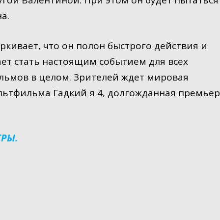
гой Валентиной. При этом он будет пытаться
а.
ркивает, что он полон быстрого действия и
ет стать настоящим событием для всех
льмов в целом. Зрителей ждет мировая
льтфильма Гадкий я 4, долгожданная премье
ГРЫ.