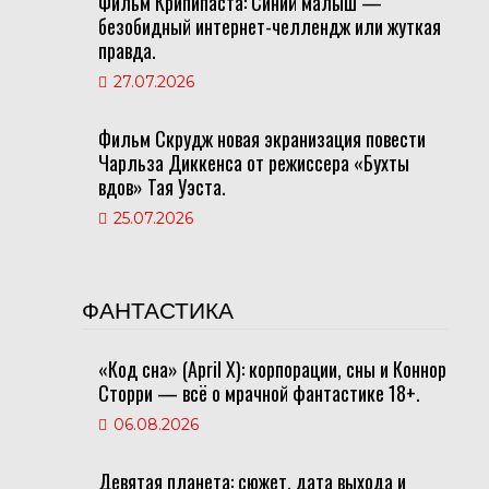
Фильм Крипипаста: Синий малыш —
безобидный интернет-челлендж или жуткая
правда.
27.07.2026
Фильм Скрудж новая экранизация повести
Чарльза Диккенса от режиссера «Бухты
вдов» Тая Уэста.
25.07.2026
ФАНТАСТИКА
«Код сна» (April X): корпорации, сны и Коннор
Сторри — всё о мрачной фантастике 18+.
06.08.2026
Девятая планета: сюжет, дата выхода и