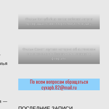
Фильм Кит-убийца: когда райская лагуна
превращается в смертельную ловушку.
Фильм Свист: жуткая история об ацтекском
свистке смерти Эхекачитли покажут в
т
феврале.
мья
По всем вопросам обращаться
cyxapb.82@mail.ru
я —
ПОСЛЕДНИЕ ЗАПИСИ