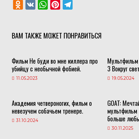
O
V
W
Pi
T
d
K
h
nt
el
n
at
er
e
o
s
e
gr
ВАМ ТАКЖЕ МОЖЕТ ПОНРАВИТЬСЯ
kl
A
st
a
as
p
m
Фильм Не буди во мне киллера про
Мультфильм 
s
p
убийцу с необычной фобией.
3 Вокруг све
ni
11.05.2023
19.05.2024
ki
Академия четвероногих, фильм о
GOAT: Мечта
невезучем собачьем тренере.
мультфильм 
больше любы
31.10.2024
30.11.2025