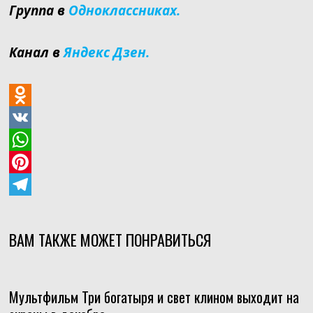
Группа в
Одноклассниках.
Канал в
Яндекс Дзен.
O
d
V
n
K
W
o
h
P
k
a
i
T
l
t
n
e
ВАМ ТАКЖЕ МОЖЕТ ПОНРАВИТЬСЯ
a
s
t
l
s
A
e
e
Мультфильм Три богатыря и свет клином выходит на
s
p
r
g