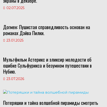
экраны в декабре.
n
p
e
r
02.07.2025
i
s
a
k
t
m
i
Догмен: Пушистая справедливость основан на
романах Дэйва Пилки.
23.01.2025
Мультфильм Астерикс и эликсир молодости об
ошибке Сульфурикса и безумном путешествии в
Нубию.
23.07.2026
Потеряшки и тайна волшебной пирамиды смотреть