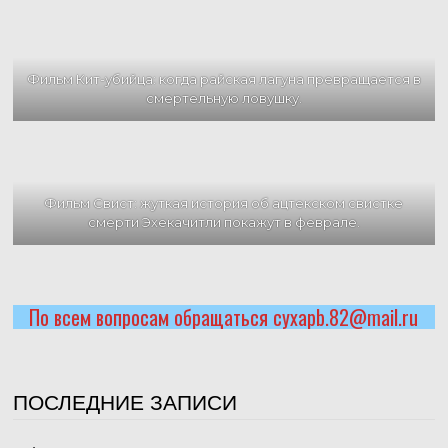
Фильм Кит-убийца: когда райская лагуна превращается в
смертельную ловушку.
Фильм Свист: жуткая история об ацтекском свистке
смерти Эхекачитли покажут в феврале.
По всем вопросам обращаться cyxapb.82@mail.ru
ПОСЛЕДНИЕ ЗАПИСИ