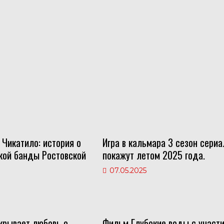
 Чикатило: история о
Игра в кальмара 3 сезон сериа
кой банды Ростовской
покажут летом 2025 года.
07.05.2025
крывает любовь о
Фильм Глубокие воды с участ