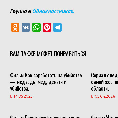
Группа в
Одноклассниках.
O
V
W
Pi
T
d
K
h
nt
el
n
at
er
e
o
s
e
gr
ВАМ ТАКЖЕ МОЖЕТ ПОНРАВИТЬСЯ
kl
A
st
a
as
p
m
Фильм Как заработать на убийстве
Сериал след
s
p
— медведь, мед, деньги и
самой жесто
ni
убийства.
области.
ki
14.05.2025
05.04.2026
Фильм Глиноликий основанный на
Фильм Что с