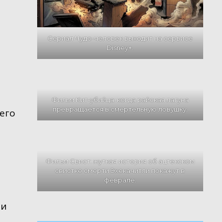
Сериал Чудо-человек выходит на сервисе
Disney+.
Фильм Кит-убийца: когда райская лагуна
превращается в смертельную ловушку.
 его
Фильм Свист: жуткая история об ацтекском
свистке смерти Эхекачитли покажут в
феврале.
ти