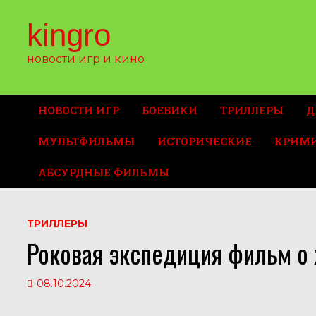
Перейти
к
kingro
содержимому
новости игр и кино
НОВОСТИ ИГР
БОЕВИКИ
ТРИЛЛЕРЫ
Д
МУЛЬТФИЛЬМЫ
ИСТОРИЧЕСКИЕ
КРИМ
АБСУРДНЫЕ ФИЛЬМЫ
ТРИЛЛЕРЫ
Роковая экспедиция фильм о 
08.10.2024