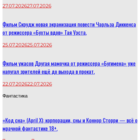
27.07.2026
27.07.2026
Фильм Скрудж новая экранизация повести Чарльза Диккенса
от режиссера «Бухты вдов» Тая Уэста.
25.07.2026
25.07.2026
Фильм ужасов Другая мамочка от режиссера «Бугимена» уже
напугал зрителей ещё до выхода в прокат.
22.07.2026
22.07.2026
Фантастика
«Код сна» (April X): корпорации, сны и Коннор Сторри — всё о
мрачной фантастике 18+.