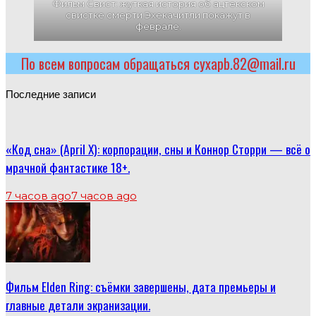
Фильм Свист: жуткая история об ацтекском
свистке смерти Эхекачитли покажут в
феврале.
По всем вопросам обращаться cyxapb.82@mail.ru
Последние записи
«Код сна» (April X): корпорации, сны и Коннор Сторри — всё о
мрачной фантастике 18+.
7 часов ago
7 часов ago
Фильм Elden Ring: съёмки завершены, дата премьеры и
главные детали экранизации.