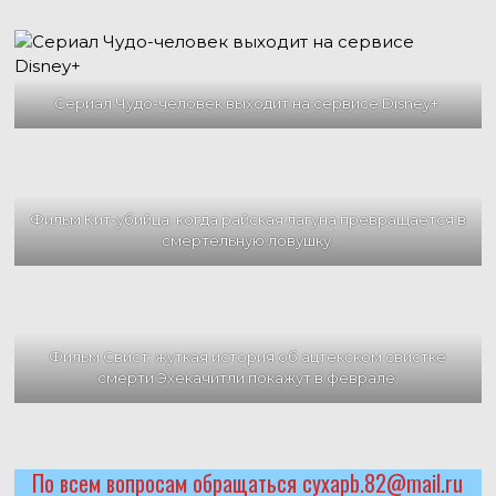
Сериал Чудо-человек выходит на сервисе Disney+.
Фильм Кит-убийца: когда райская лагуна превращается в
смертельную ловушку.
Фильм Свист: жуткая история об ацтекском свистке
смерти Эхекачитли покажут в феврале.
По всем вопросам обращаться cyxapb.82@mail.ru