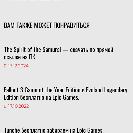
d
K
h
nt
el
n
at
er
e
o
s
e
gr
ВАМ ТАКЖЕ МОЖЕТ ПОНРАВИТЬСЯ
kl
A
st
a
as
p
m
The Spirit of the Samurai — скачать по прямой
s
p
ссылке на ПК.
ni
17.12.2024
ki
Fallout 3 Game of the Year Edition и Evoland Legendary
Edition бесплатно на Epic Games.
17.10.2022
Tunche бесплатно забираем на Epic Games.