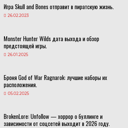
as
p
m
Игра Skull and Bones отправит в пиратскую жизнь.
s
p
ni
26.02.2023
ki
Monster Hunter Wilds дата выхода и обзор
предстоящей игры.
26.01.2025
Броня God of War Ragnarok: лучшие наборы их
расположения.
05.02.2025
BrokenLore: Unfollow — хоррор о буллинге и
зависимости от соцсетей выходит в 2026 году.