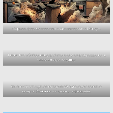
Сериал Чудо-человек выходит на сервисе Disney+.
Фильм Кит-убийца: когда райская лагуна превращается в
смертельную ловушку.
Фильм Свист: жуткая история об ацтекском свистке
смерти Эхекачитли покажут в феврале.