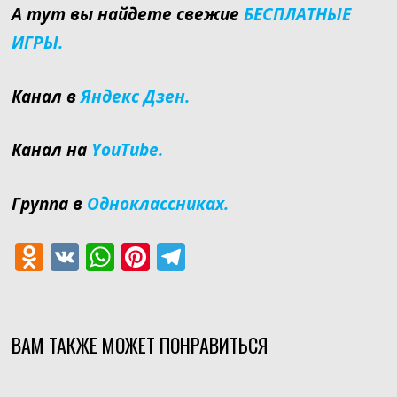
А тут вы найдете свежие
БЕСПЛАТНЫЕ
ИГРЫ.
Канал в
Яндекс Дзен.
Канал на
YouTube.
Группа в
Одноклассниках.
O
V
W
Pi
T
d
K
h
nt
el
n
at
er
e
o
s
e
gr
ВАМ ТАКЖЕ МОЖЕТ ПОНРАВИТЬСЯ
kl
A
st
a