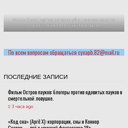
Фильм Свист: жуткая история об ацтекском свистке
смерти Эхекачитли покажут в феврале.
По всем вопросам обращаться cyxapb.82@mail.ru
ПОСЛЕДНИЕ ЗАПИСИ
Фильм Остров пауков: блогеры против ядовитых пауков в
смертельной ловушке.
3 часа ago
«Код сна» (April X): корпорации, сны и Коннор
Сторри — всё о мрачной фантастике 18+.