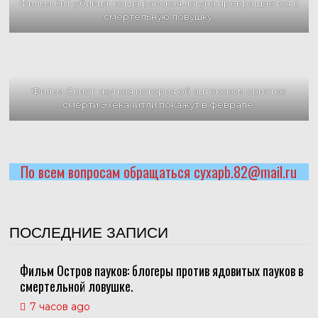
Фильм Кит-убийца: когда райская лагуна превращается в
смертельную ловушку.
Фильм Свист: жуткая история об ацтекском свистке
смерти Эхекачитли покажут в феврале.
По всем вопросам обращаться cyxapb.82@mail.ru
ПОСЛЕДНИЕ ЗАПИСИ
Фильм Остров пауков: блогеры против ядовитых пауков в
смертельной ловушке.
7 часов ago