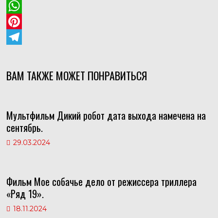
d
V
n
K
W
o
h
P
k
a
i
T
l
t
n
e
ВАМ ТАКЖЕ МОЖЕТ ПОНРАВИТЬСЯ
a
s
t
l
s
A
e
e
Мультфильм Дикий робот дата выхода намечена на
s
p
r
g
сентябрь.
n
p
e
r
29.03.2024
i
s
a
k
t
m
i
Фильм Мое собачье дело от режиссера триллера
«Ряд 19».
18.11.2024