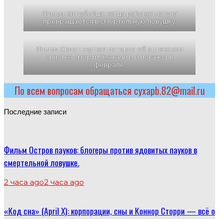
Фильм Кит-убийца: когда райская лагуна
превращается в смертельную ловушку.
Фильм Свист: жуткая история об ацтекском
свистке смерти Эхекачитли покажут в
феврале.
По всем вопросам обращаться cyxapb.82@mail.ru
Последние записи
Фильм Остров пауков: блогеры против ядовитых пауков в
смертельной ловушке.
2 часа ago
2 часа ago
«Код сна» (April X): корпорации, сны и Коннор Сторри — всё о