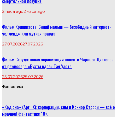
смертельной ловушке.
2 часа ago
2 часа ago
Фильм Крипипаста: Синий малыш — безобидный интернет-
челлендж или жуткая правда.
27.07.2026
27.07.2026
Фильм Скрудж новая экранизация повести Чарльза Диккенса
от режиссера «Бухты вдов» Тая Уэста.
25.07.2026
25.07.2026
Фантастика
«Код сна» (April X): корпорации, сны и Коннор Сторри — всё о
мрачной фантастике 18+.