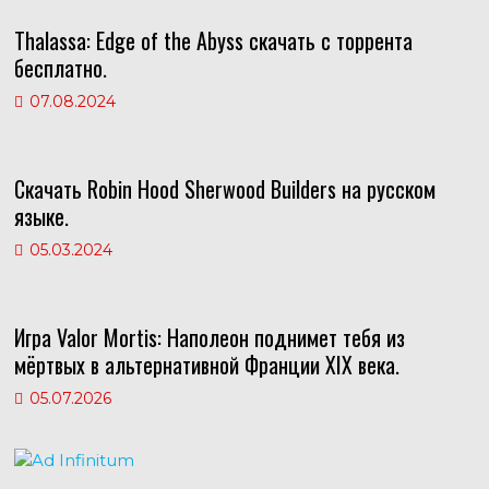
as
p
m
Thalassa: Edge of the Abyss скачать с торрента
s
p
бесплатно.
ni
07.08.2024
ki
Скачать Robin Hood Sherwood Builders на русском
языке.
05.03.2024
Игра Valor Mortis: Наполеон поднимет тебя из
мёртвых в альтернативной Франции XIX века.
05.07.2026