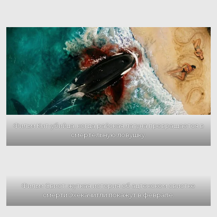
Фильм Кит-убийца: когда райская лагуна превращается в
смертельную ловушку.
Фильм Свист: жуткая история об ацтекском свистке
смерти Эхекачитли покажут в феврале.