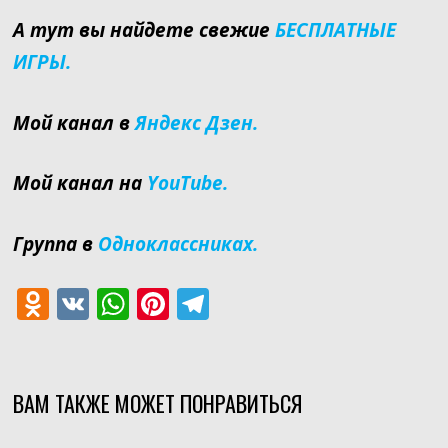
А тут вы найдете свежие
БЕСПЛАТНЫЕ
ИГРЫ.
Мой канал в
Яндекс Дзен.
Мой канал на
YouTube.
Группа в
Одноклассниках.
O
V
W
Pi
T
d
K
h
nt
el
n
at
er
e
o
s
e
gr
ВАМ ТАКЖЕ МОЖЕТ ПОНРАВИТЬСЯ
kl
A
st
a