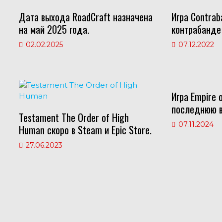
as
p
m
Дата выхода RoadCraft назначена
Игра Contrab
s
p
на май 2025 года.
контрабанде 
ni
02.02.2025
07.12.2022
ki
Игра Empire 
последнюю в
Testament The Order of High
07.11.2024
Human скоро в Steam и Epic Store.
27.06.2023