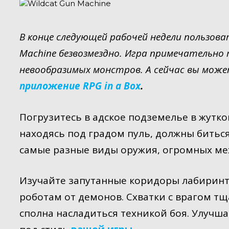
В конце следующей рабочей недели пользов
Machine безвозмездно. Игра примечательно 
невообразимых монстров. А сейчас вы мож
приложение RPG in a Box
.
Погрузитесь в адское подземелье в жуткой
находясь под градом пуль, должны битьс
самые разные виды оружия, огромных мех
Изучайте запутанные коридоры лабиринт
роботам от демонов. Схватки с врагом т
сполна насладиться техникой боя. Улучша