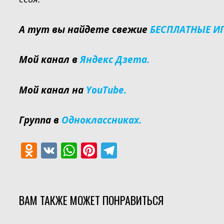
А тут вы найдете свежие
БЕСПЛАТНЫЕ И
Мой канал в
Яндекс Дзета.
Мой канал на
YouTube.
Группа в
Одноклассниках.
O
V
W
Pi
T
d
K
h
nt
el
n
at
er
e
o
s
e
gr
ВАМ ТАКЖЕ МОЖЕТ ПОНРАВИТЬСЯ
kl
A
st
a