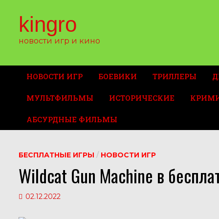
Перейти
к
kingro
содержимому
новости игр и кино
НОВОСТИ ИГР
БОЕВИКИ
ТРИЛЛЕРЫ
Д
МУЛЬТФИЛЬМЫ
ИСТОРИЧЕСКИЕ
КРИМ
АБСУРДНЫЕ ФИЛЬМЫ
БЕСПЛАТНЫЕ ИГРЫ
/
НОВОСТИ ИГР
Wildcat Gun Machine в беспла
02.12.2022