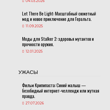
04.03.2026
Let There Be Light: Масштабный сюжетный
мод и новое приключение для Геральта.
11.09.2025
Моды для Stalker 2: здоровья мутантов и
прочности оружия.
12.01.2025
УЖАСЫ
Фильм Крипипаста: Синий малыш —
безобидный интернет-челлендж или жуткая
правда.
27.07.2026