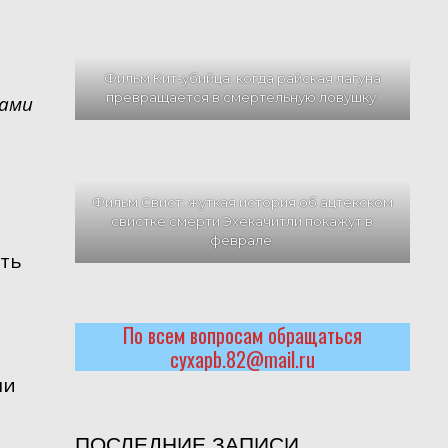
Фильм Кит-убийца: когда райская лагуна
превращается в смертельную ловушку.
дами
Фильм Свист: жуткая история об ацтекском
свистке смерти Эхекачитли покажут в
феврале.
ать
По всем вопросам обращаться
cyxapb.82@mail.ru
ли
ПОСЛЕДНИЕ ЗАПИСИ