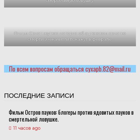
смертельную ловушку.
Фильм Свист: жуткая история об ацтекском свистке
смерти Эхекачитли покажут в феврале.
По всем вопросам обращаться cyxapb.82@mail.ru
ПОСЛЕДНИЕ ЗАПИСИ
Фильм Остров пауков: блогеры против ядовитых пауков в
смертельной ловушке.
11 часов ago