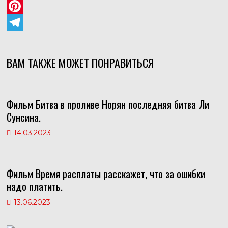
n
K
W
o
h
P
k
a
i
T
l
t
n
e
ВАМ ТАКЖЕ МОЖЕТ ПОНРАВИТЬСЯ
a
s
t
l
s
A
e
e
Фильм Битва в проливе Норян последняя битва Ли
s
p
r
g
Сунсина.
n
p
e
r
14.03.2023
i
s
a
k
t
m
i
Фильм Время расплаты расскажет, что за ошибки
надо платить.
13.06.2023