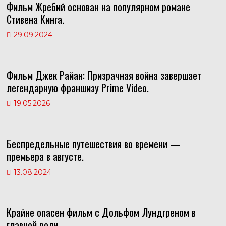
Фильм Жребий основан на популярном романе
s
p
r
g
Стивена Кинга.
n
p
e
r
29.09.2024
i
s
a
k
t
m
i
Фильм Джек Райан: Призрачная война завершает
легендарную франшизу Prime Video.
19.05.2026
Беспредельные путешествия во времени —
премьера в августе.
13.08.2024
Крайне опасен фильм с Дольфом Лундгреном в
главной роли.