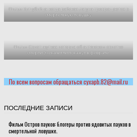
Фильм Кит-убийца: когда райская лагуна превращается в
смертельную ловушку.
Фильм Свист: жуткая история об ацтекском свистке
смерти Эхекачитли покажут в феврале.
По всем вопросам обращаться cyxapb.82@mail.ru
ПОСЛЕДНИЕ ЗАПИСИ
Фильм Остров пауков: блогеры против ядовитых пауков в
смертельной ловушке.