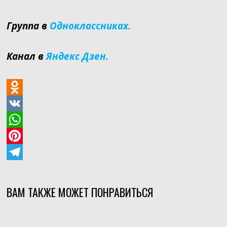
Группа в
Одноклассниках.
Канал в
Яндекс Дзен.
O
d
V
n
K
W
o
h
P
k
a
i
T
l
t
n
e
ВАМ ТАКЖЕ МОЖЕТ ПОНРАВИТЬСЯ
a
s
t
l
s
A
e
e